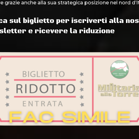
re grazie anche alla sua strategica posizione nel nord d’It
ca sul biglietto per iscriverti alla no
letter e ricevere la riduzione