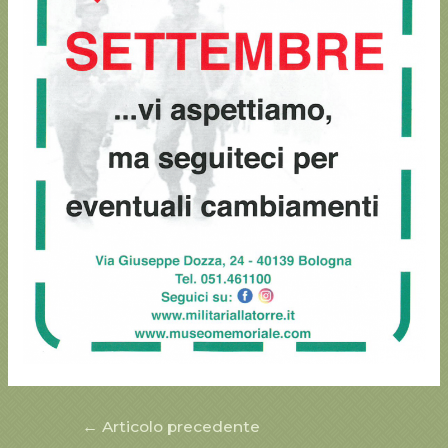
Navigazione
←
Articolo precedente
articoli